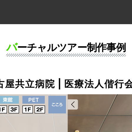
）
バ
ーチャルツアー制作事例
古屋共立病院 | 医療法人偕行会